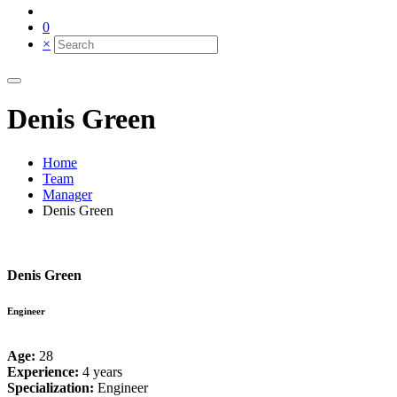
0
×
Denis Green
Home
Team
Manager
Denis Green
Denis Green
Engineer
Age:
28
Experience:
4 years
Specialization:
Engineer