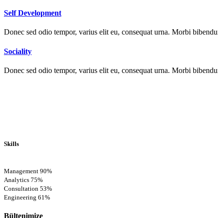
Self Development
Donec sed odio tempor, varius elit eu, consequat urna. Morbi bibendum 
Sociality
Donec sed odio tempor, varius elit eu, consequat urna. Morbi bibendum 
Skills
Management
90%
Analytics
75%
Consultation
53%
Engineering
61%
Bültenimize