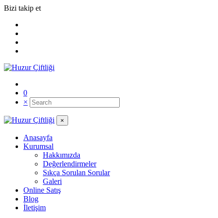
Bizi takip et
0
×
×
Anasayfa
Kurumsal
Hakkımızda
Değerlendirmeler
Sıkça Sorulan Sorular
Galeri
Online Satış
Blog
İletişim